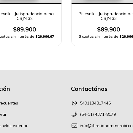
tlevnik - Jurisprudencia penal
Pitlevnik - Jurisprudencia pe
CSJN 32
CSJN 33
$89.900
$89.900
uotas sin interés de
$29.966,67
3
cuotas sin interés de
$29.966
ión
Contactános
recuentes
5491134817446
rar
(54-11) 4371-8179
nvíos exterior
info@libreriahammurabi.c