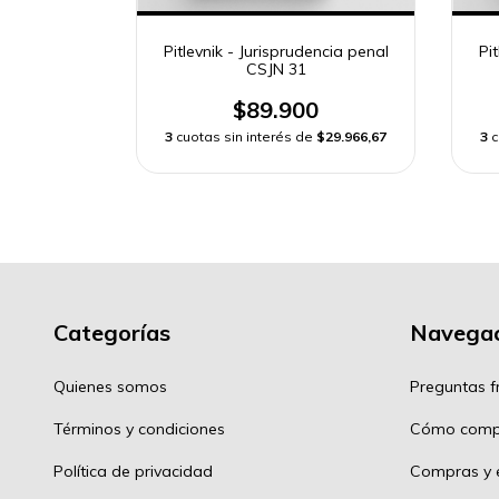
encia penal
Pitlevnik - Jurisprudencia penal
Pi
CSJN 31
0
$89.900
e
$29.966,67
3
cuotas sin interés de
$29.966,67
3
c
Categorías
Navegac
Quienes somos
Preguntas f
Términos y condiciones
Cómo comp
Política de privacidad
Compras y e