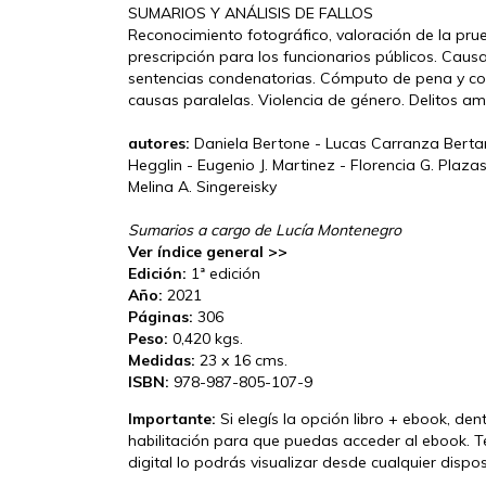
SUMARIOS Y ANÁLISIS DE FALLOS
Reconocimiento fotográfico, valoración de la pru
prescripción para los funcionarios públicos. Causa
sentencias condenatorias. Cómputo de pena y cos
causas paralelas. Violencia de género. Delitos ambi
autores:
Daniela Bertone - Lucas Carranza Bertarell
Hegglin - Eugenio J. Martinez - Florencia G. Plaza
Melina A. Singereisky
Sumarios a cargo de Lucía Montenegro
Ver índice general >>
Edición:
1ª edición
Año:
2021
Páginas:
306
Peso:
0,420 kgs.
Medidas:
23 x 16 cms.
ISBN:
978-987-805-107-9
Importante:
Si elegís la opción libro + ebook, den
habilitación para que puedas acceder al ebook. T
digital lo podrás visualizar desde cualquier disp