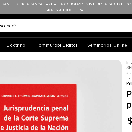
TRANSFERENCIA BANCARIA / HASTA 6 CUOTAS SIN INTERÉS A PARTIR DE $ 10
GRATIS A TODO EL PAÍS
Doctrina
Hammurabi Digital
Seminarios Online
Ini
SE
«J
>
Pi
P
p