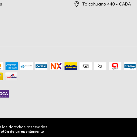
s
Talcahuano 440 - CABA
os los derechos reservados.
Botón de arrepentimiento