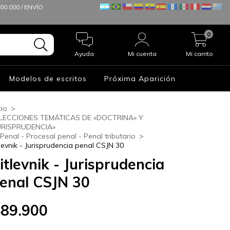
0.000 / ENVÍO
0
Ayuda
Mi cuenta
Mi carrito
Modelos de escritos
Próxima Aparición
cio
>
LECCIONES TEMÁTICAS DE «DOCTRINA» Y
URISPRUDENCIA»
Penal - Procesal penal - Penal tributario
>
tlevnik - Jurisprudencia penal CSJN 30
itlevnik - Jurisprudencia
enal CSJN 30
$89.900