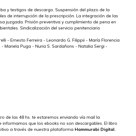
eba y testigos de descargo. Suspensión del plazo de la
les de interrupción de la prescripción. La integración de las
a juzgada. Prisión preventiva y cumplimiento de pena en
entales. Sindicalización del servicio penitenciario
i - Ernesto Ferreira - Leonardo G. Filippii - María Florencia
s - Mariela Puga - Nuria S. Sardañons - Natalia Sergi -
tro de las 48 hs. te estaremos enviando vía mail la
e informamos que los ebooks no son descargables. El libro
ositivo a través de nuestra plataforma
Hammurabi Digital.