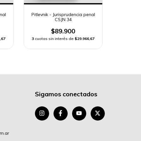
nal
Pitlevnik - Jurisprudencia penal
Pitlevnik 
CSJN 34
$89.900
,67
3
cuotas sin interés de
$29.966,67
3
cuotas si
Sigamos conectados
om.ar