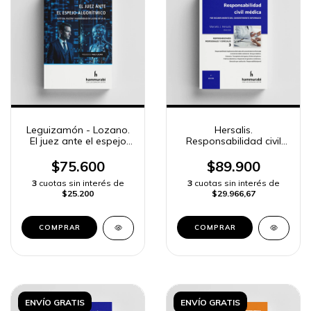
Leguizamón - Lozano.
Hersalis.
El juez ante el espejo
Responsabilidad civil
algorítmico
médica por
incumplimiento del
$75.600
$89.900
consentimiento
3
cuotas sin interés de
3
cuotas sin interés de
informado
$25.200
$29.966,67
COMPRAR
COMPRAR
ENVÍO GRATIS
ENVÍO GRATIS