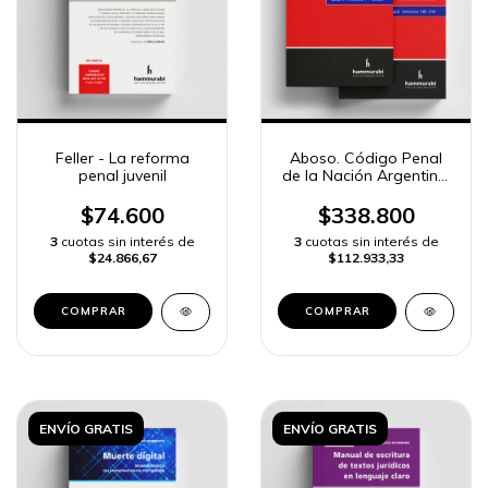
Feller - La reforma
Aboso. Código Penal
penal juvenil
de la Nación Argentina.
Comentado,
concordado con
$74.600
$338.800
jurisprudencia
3
cuotas sin interés de
3
cuotas sin interés de
$24.866,67
$112.933,33
COMPRAR
COMPRAR
ENVÍO GRATIS
ENVÍO GRATIS