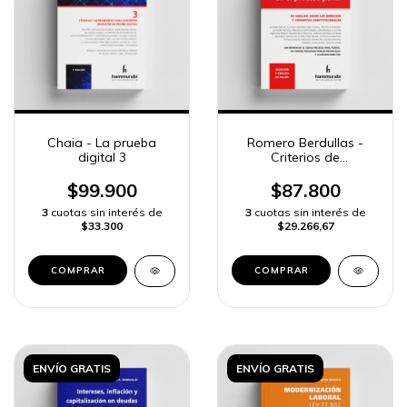
Chaia - La prueba
Romero Berdullas -
digital 3
Criterios de
oportunidad en el
proceso penal. 2a ed.
$99.900
$87.800
3
cuotas sin interés de
3
cuotas sin interés de
$33.300
$29.266,67
COMPRAR
COMPRAR
ENVÍO GRATIS
ENVÍO GRATIS