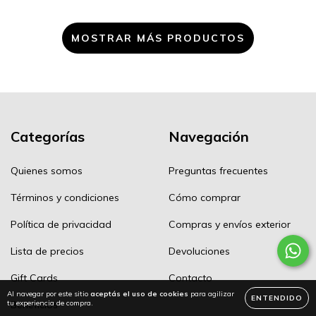
MOSTRAR MÁS PRODUCTOS
Categorías
Navegación
Quienes somos
Preguntas frecuentes
Términos y condiciones
Cómo comprar
Política de privacidad
Compras y envíos exterior
Lista de precios
Devoluciones
Gift Cards
Contacto
Al navegar por este sitio
aceptás el uso de cookies
para agilizar
ENTENDIDO
tu experiencia de compra.
Beneficios