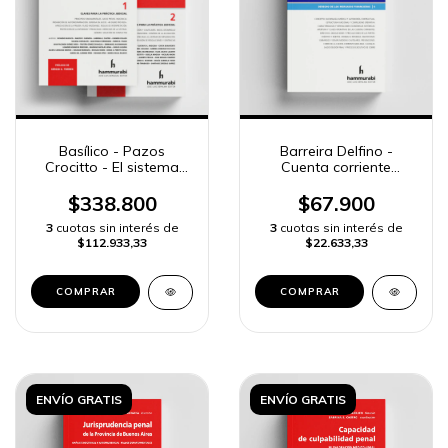
Basílico - Pazos
Barreira Delfino -
Crocitto - El sistema
Cuenta corriente
acusatorio en el
bancaria
proceso penal federal
$338.800
$67.900
3
cuotas sin interés de
3
cuotas sin interés de
$112.933,33
$22.633,33
COMPRAR
COMPRAR
ENVÍO GRATIS
ENVÍO GRATIS