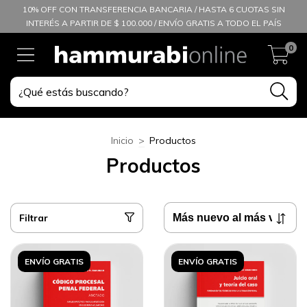
10% OFF CON TRANSFERENCIA BANCARIA / HASTA 6 CUOTAS SIN
INTERÉS A PARTIR DE $ 100.000 / ENVÍO GRATIS A TODO EL PAÍS
0
Inicio
>
Productos
Productos
Filtrar
ENVÍO GRATIS
ENVÍO GRATIS