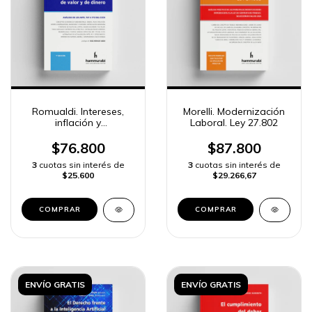
Romualdi. Intereses,
Morelli. Modernización
inflación y
Laboral. Ley 27.802
capitalización en
deudas de valor y de
$76.800
$87.800
dinero
3
cuotas sin interés de
3
cuotas sin interés de
$25.600
$29.266,67
COMPRAR
COMPRAR
ENVÍO GRATIS
ENVÍO GRATIS