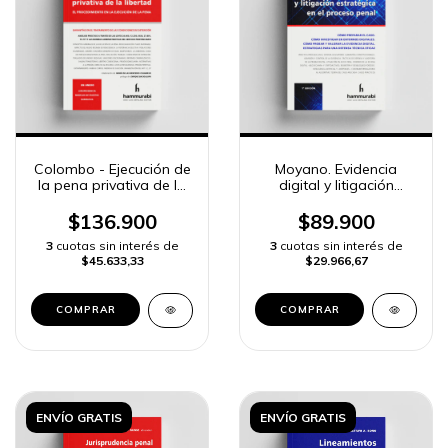
Colombo - Ejecución de
Moyano. Evidencia
la pena privativa de la
digital y litigación
libertad 2a ed.
estratégica en el
proceso penal
$136.900
$89.900
3
cuotas sin interés de
3
cuotas sin interés de
$45.633,33
$29.966,67
COMPRAR
COMPRAR
ENVÍO GRATIS
ENVÍO GRATIS