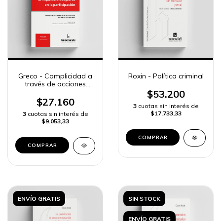
Greco - Complicidad a
Roxin - Política criminal
través de acciones
neutrales: la Imputación
$53.200
objetiva en la
$27.160
3
cuotas sin interés de
participación
$17.733,33
3
cuotas sin interés de
$9.053,33
COMPRAR
ENVÍO GRATIS
SIN STOCK
ENVÍO GRATIS