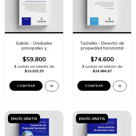
Gabás - Unidades
Tachella - Derecho de
principales y
propiedad horizontal
complementarias en
Propiedad horizontal
$59.800
$74.600
3
cuotas sin interés de
3
cuotas sin interés de
$19.933,33
$24.866,67
COMPRAR
COMPRAR
ENVÍO GRATIS
ENVÍO GRATIS