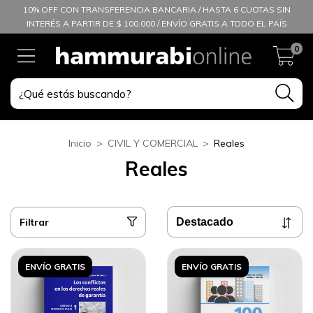
10% OFF CON TRANSFERENCIA BANCARIA / HASTA 6 CUOTAS SIN
INTERÉS A PARTIR DE $ 100.000 / ENVÍO GRATIS A TODO EL PAÍS
0
Inicio
>
CIVIL Y COMERCIAL
>
Reales
Reales
Filtrar
ENVÍO GRATIS
ENVÍO GRATIS