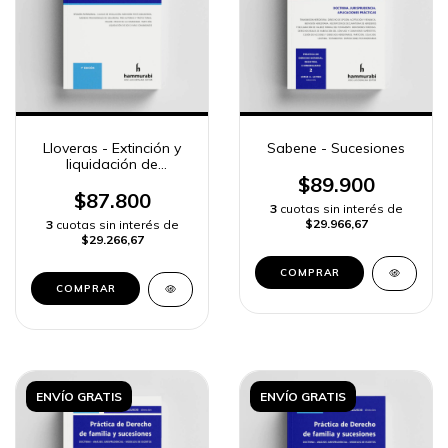
Lloveras - Extinción y
Sabene - Sucesiones
liquidación de
comunidad matrimonial
$89.900
de bienes
$87.800
3
cuotas sin interés de
$29.966,67
3
cuotas sin interés de
$29.266,67
COMPRAR
COMPRAR
ENVÍO GRATIS
ENVÍO GRATIS