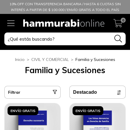
10% OFF CON TRANSFERENCIA BANCARIA / HASTA 6 CUOTAS SIN
INTERÉS A PARTIR DE $ 100.000 / ENVÍO GRATIS A TODO EL PAÍS
0
Inicio
>
CIVIL Y COMERCIAL
>
Familia y Sucesiones
Familia y Sucesiones
Filtrar
ENVÍO GRATIS
ENVÍO GRATIS