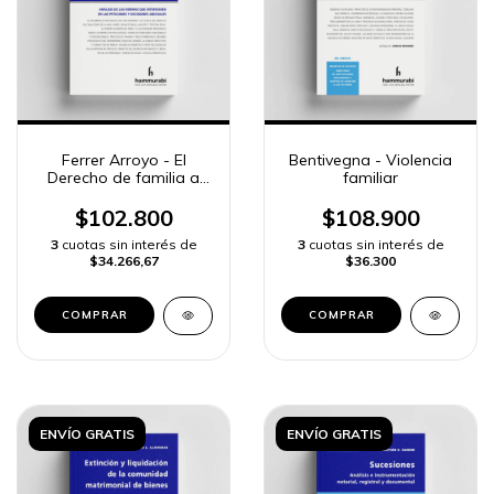
Ferrer Arroyo - El
Bentivegna - Violencia
Derecho de familia a
familiar
través de la psicología
jurídica
$102.800
$108.900
3
cuotas sin interés de
3
cuotas sin interés de
$34.266,67
$36.300
COMPRAR
COMPRAR
ENVÍO GRATIS
ENVÍO GRATIS