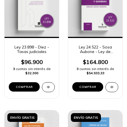
Ley 23.898 - Diez -
Ley 24.522 - Sosa
Tasas judiciales
Aubone - Ley de
Concursos y Quiebras
$96.900
$164.800
3
cuotas sin interés de
3
cuotas sin interés de
$32.300
$54.933,33
COMPRAR
ENVÍO GRATIS
ENVÍO GRATIS