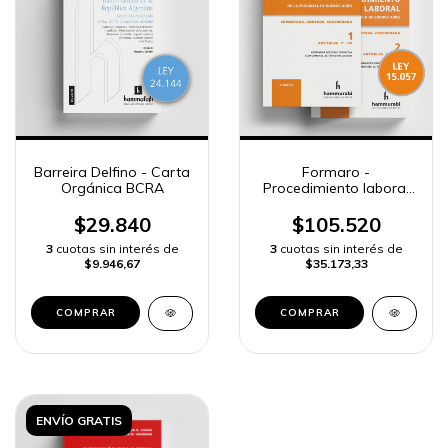
Barreira Delfino - Carta
Formaro -
Orgánica BCRA
Procedimiento laboral
BA, 2 ts.
$29.840
$105.520
3
cuotas sin interés de
3
cuotas sin interés de
$9.946,67
$35.173,33
COMPRAR
COMPRAR
ENVÍO GRATIS