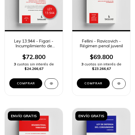
Ley 13.944 - Figari -
Fellini - Ravicovich -
Incumplimiento de
Régimen penal juvenil
deberes de asistencia
familiar
$72.800
$69.800
3
cuotas sin interés de
3
cuotas sin interés de
$24.266,67
$23.266,67
COMPRAR
COMPRAR
ENVÍO GRATIS
ENVÍO GRATIS