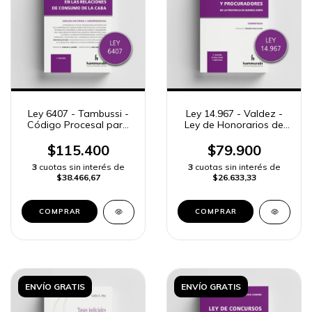
Ley 6407 - Tambussi -
Ley 14.967 - Valdez -
Código Procesal para
Ley de Honorarios de
la justicia en las
Abogados y
Relaciones de Consumo
Procuradores
$115.400
$79.900
de la CABA
3
cuotas sin interés de
3
cuotas sin interés de
$38.466,67
$26.633,33
COMPRAR
COMPRAR
ENVÍO GRATIS
ENVÍO GRATIS