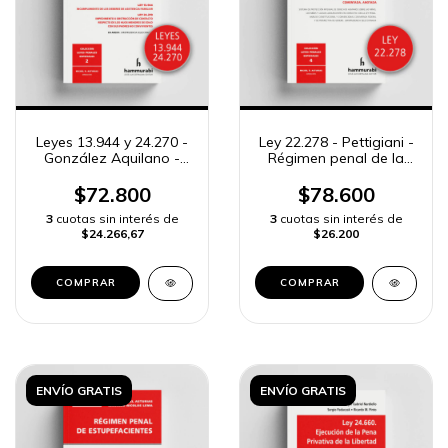
Leyes 13.944 y 24.270 -
Ley 22.278 - Pettigiani -
González Aquilano -
Régimen penal de la
Delitos en relaciones de
minoridad
familia
$72.800
$78.600
3
cuotas sin interés de
3
cuotas sin interés de
$24.266,67
$26.200
COMPRAR
COMPRAR
ENVÍO GRATIS
ENVÍO GRATIS