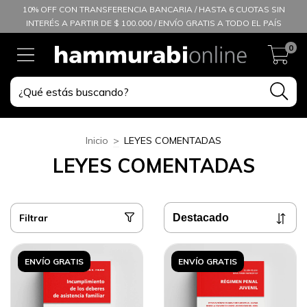
10% OFF CON TRANSFERENCIA BANCARIA / HASTA 6 CUOTAS SIN
INTERÉS A PARTIR DE $ 100.000 / ENVÍO GRATIS A TODO EL PAÍS
0
Inicio
>
LEYES COMENTADAS
LEYES COMENTADAS
Filtrar
ENVÍO GRATIS
ENVÍO GRATIS