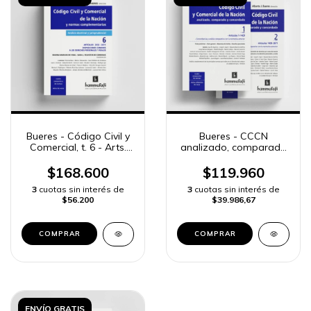
Bueres - Código Civil y
Bueres - CCCN
Comercial, t. 6 - Arts.
analizado, comparado
2532 a 2671
y concordado - 2 ts.
$168.600
$119.960
3
cuotas sin interés de
3
cuotas sin interés de
$56.200
$39.986,67
COMPRAR
COMPRAR
ENVÍO GRATIS