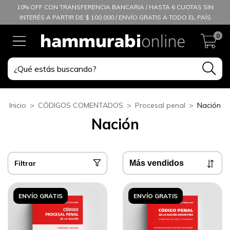
10% OFF CON TRANSFERENCIA BANCARIA / HASTA 6 CUOTAS SIN
INTERÉS A PARTIR DE $ 100.000 / ENVÍO GRATIS A TODO EL PAÍS
0
Inicio
>
CÓDIGOS COMENTADOS
>
Procesal penal
>
Nación
Nación
Filtrar
ENVÍO GRATIS
ENVÍO GRATIS