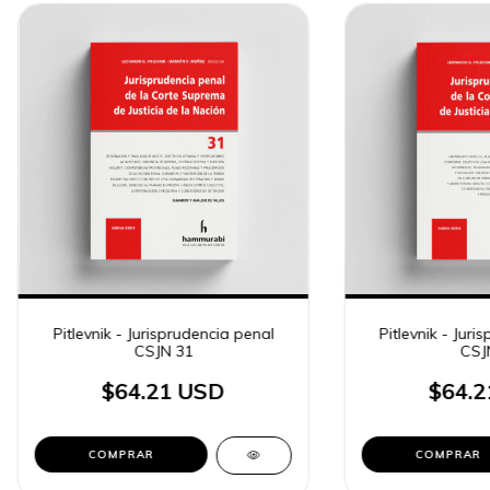
Pitlevnik - Jurisprudencia penal
Pitlevnik - Juri
CSJN 31
CSJ
$64.21 USD
$64.2
COMPRAR
COMPRAR