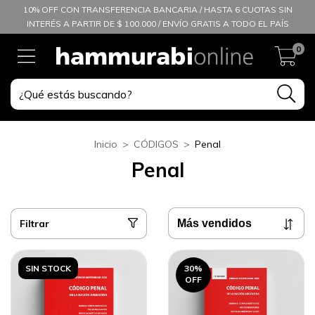
10% OFF CON TRANSFERENCIA BANCARIA / HASTA 6 CUOTAS SIN
INTERÉS A PARTIR DE $ 100.000 / ENVÍO GRATIS A TODO EL PAÍS
0
Inicio
>
CÓDIGOS
>
Penal
Penal
Filtrar
SIN STOCK
30
%
OFF