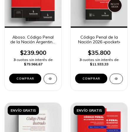
Aboso. Código Penal
Código Penal de la
de la Nación Argentina.
Nación 2026 «pocket»
Anotado con
jurisprudencia 2 tomos
$239.900
$35.800
3
cuotas sin interés de
3
cuotas sin interés de
$79.966,67
$11.933,33
COMPRAR
COMPRAR
ENVÍO GRATIS
ENVÍO GRATIS