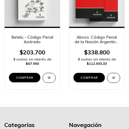
Betelu - Código Penal
Aboso. Código Penal
ilustrado
de la Nación Argentina.
Comentado,
concordado con
$203.700
$338.800
jurisprudencia
3
cuotas sin interés de
3
cuotas sin interés de
$67.900
$112.933,33
COMPRAR
Categorías
Navegación