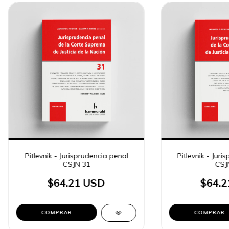
Pitlevnik - Jurisprudencia penal
Pitlevnik - Juri
CSJN 31
CSJ
$64.21 USD
$64.2
COMPRAR
COMPRAR