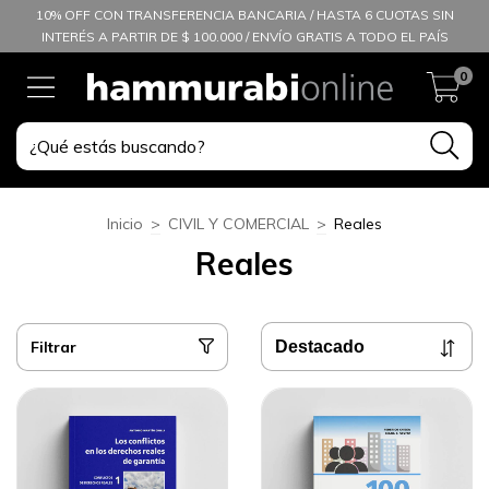
10% OFF CON TRANSFERENCIA BANCARIA / HASTA 6 CUOTAS SIN
INTERÉS A PARTIR DE $ 100.000 / ENVÍO GRATIS A TODO EL PAÍS
0
Inicio
>
CIVIL Y COMERCIAL
>
Reales
Reales
Filtrar