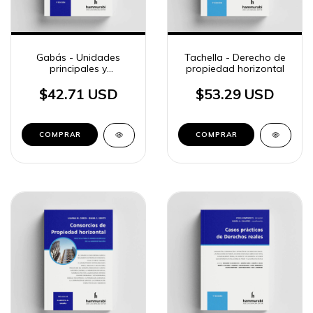
Gabás - Unidades
Tachella - Derecho de
principales y
propiedad horizontal
complementarias en
Propiedad horizontal
$42.71 USD
$53.29 USD
COMPRAR
COMPRAR