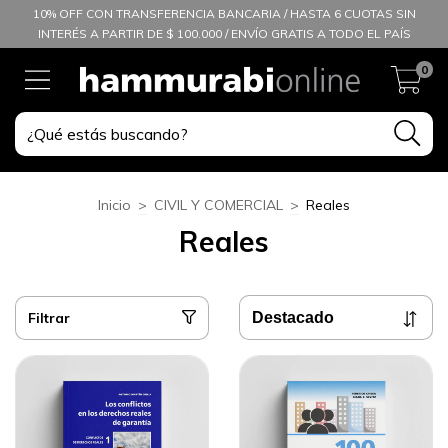
10% OFF CON TRANSFERENCIA BANCARIA / HASTA 6 CUOTAS SIN
INTERÉS A PARTIR DE $ 100.000 / ENVÍO GRATIS A TODO EL PAÍS
0
Inicio
>
CIVIL Y COMERCIAL
>
Reales
Reales
Filtrar