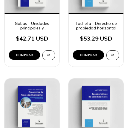
Gabás - Unidades
Tachella - Derecho de
principales y
propiedad horizontal
complementarias en
Propiedad horizontal
$42.71 USD
$53.29 USD
COMPRAR
COMPRAR