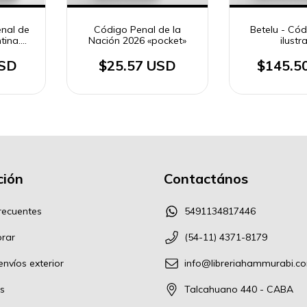
nal de
Código Penal de la
Betelu - Có
tina.
Nación 2026 «pocket»
ilustr
n
 tomos
USD
$25.57 USD
$145.5
ión
Contactános
recuentes
5491134817446
rar
(54-11) 4371-8179
nvíos exterior
info@libreriahammurabi.c
s
Talcahuano 440 - CABA