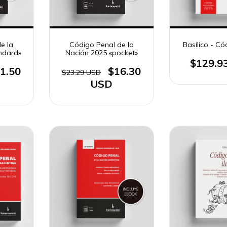
e la
Código Penal de la
Basílico - Có
ndard»
Nación 2025 «pocket»
$129.9
1.50
$16.30
$23.29 USD
USD