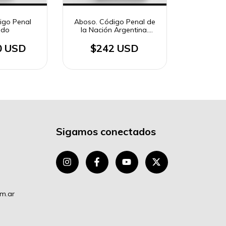
digo Penal
Aboso. Código Penal de
ado
la Nación Argentina.
Comentado, concordado
con jurisprudencia
0 USD
$242 USD
Sigamos conectados
om.ar