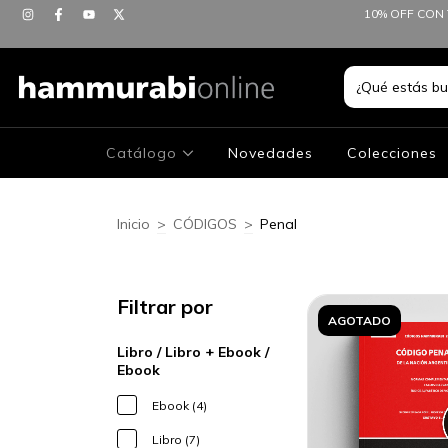
10% OFF CON 
Catálogo
Novedades
Colecciones
Inicio
>
CÓDIGOS
>
Penal
Filtrar por
AGOTADO
Libro / Libro + Ebook /
Ebook
Ebook (4)
Libro (7)