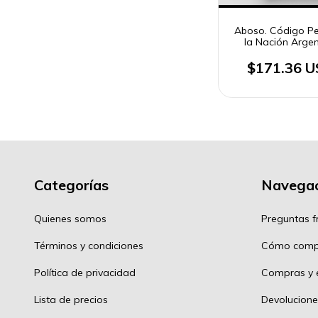
Aboso. Código Pe
la Nación Argen
Anotado co
jurisprudencia 2
$171.36 
Categorías
Navegac
Quienes somos
Preguntas f
Términos y condiciones
Cómo comp
Política de privacidad
Compras y e
Lista de precios
Devolucione