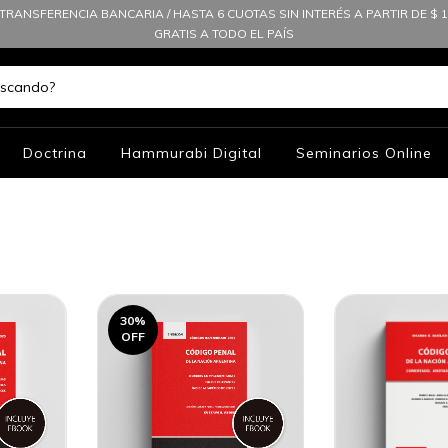
TRANSFERENCIA BANCARIA / HASTA 6 CUOTAS SIN INTERÉS A PARTIR DE $ 10
GRATIS A TODO EL PAÍS
Doctrina
Hammurabi Digital
Seminarios Online
30
%
OFF