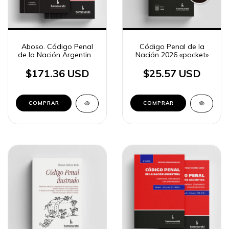
Aboso. Código Penal
Código Penal de la
de la Nación Argentina.
Nación 2026 «pocket»
Anotado con
jurisprudencia 2 tomos
$171.36 USD
$25.57 USD
COMPRAR
COMPRAR