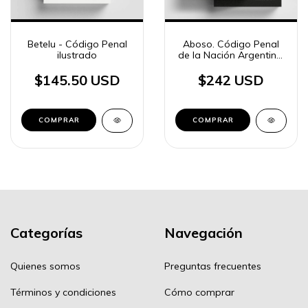
Betelu - Código Penal
Aboso. Código Penal
ilustrado
de la Nación Argentina.
Comentado,
concordado con
$145.50 USD
$242 USD
jurisprudencia
COMPRAR
Categorías
Navegación
Quienes somos
Preguntas frecuentes
Términos y condiciones
Cómo comprar