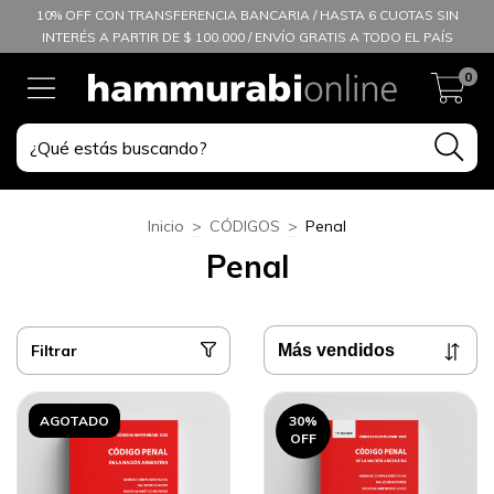
10% OFF CON TRANSFERENCIA BANCARIA / HASTA 6 CUOTAS SIN
INTERÉS A PARTIR DE $ 100.000 / ENVÍO GRATIS A TODO EL PAÍS
0
Inicio
>
CÓDIGOS
>
Penal
Penal
Filtrar
AGOTADO
30
%
OFF