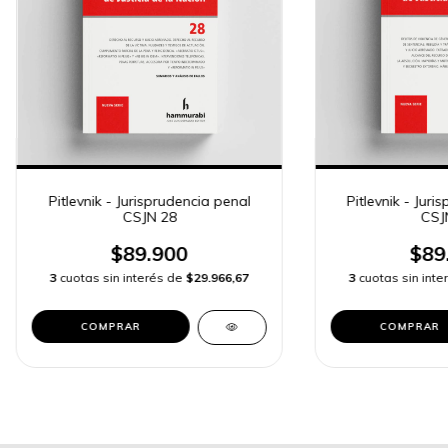
Pitlevnik - Jurisprudencia penal
Pitlevnik - Juri
CSJN 28
CSJ
$89.900
$89
3
cuotas sin interés de
$29.966,67
3
cuotas sin int
COMPRAR
COMPRAR