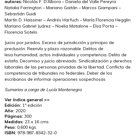
autores:
Nicolás F. D’Albora – Daniela del Valle Pereyra
Natalia Farrington – Mariano Gaitán – Marcos Giampani –
Sebastián Guidi
Martín D. Haissiner – Andrés Harfuch – María Florencia Hegglin
Mariano Gabriel Juárez – Noelia Matalone – Elsa Porta –
Florencia Sotelo
Juicio por jurados. Exceso de jurisdicción y principio de
preclusión. Reenvío y plazo razonable. Delitos de
lesa humanidad, actos individuales y competencia. Delito de
estafa. Decomiso y juicio abreviado. Sindicalización y derechos
laborales de las personas privadas de la libertad. Conflicto de
competencia de tribunales no federales. Deber de los
escribanos de informar operaciones sospechosas
Sumarios a cargo de Lucía Montenegro
Ver índice general >>
Edición:
1ª edición
Año:
2020
Páginas:
300
Medidas:
23 x 16 cms.
Peso:
0,600 kgs.
ISBN:
978-987-8342-32-0