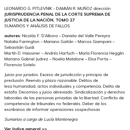
LEONARDO G. PITLEVNIK - DAMIÁN R. MUÑOZ dirección
JURISPRUDENCIA PENAL DE LA CORTE SUPREMA DE
JUSTICIA DE LA NACIÓN, TOMO 27
SUMARIOS Y ANÁLISIS DE FALLOS
autores:
Nicolás F. D’Albora – Daniela del Valle Pereyra
Natalia Farrington – Mariano Gaitán – Marcos Giampani –
Sebastián Guidi
Martín D. Haissiner – Andrés Harfuch – María Florencia Hegglin
Mariano Gabriel Juárez – Noelia Matalone – Elsa Porta –
Florencia Sotelo
Juicio por jurados. Exceso de jurisdicción y principio de
preclusión. Reenvío y plazo razonable. Delitos de
lesa humanidad, actos individuales y competencia. Delito de
estafa. Decomiso y juicio abreviado. Sindicalización y derechos
laborales de las personas privadas de la libertad. Conflicto de
competencia de tribunales no federales. Deber de los
escribanos de informar operaciones sospechosas
Sumarios a cargo de Lucía Montenegro
Ver índice general >>