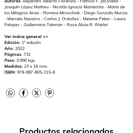
autores:
Alejandro Alberto Fiorenza - Patricio F. Jacovella -
Joaquín López Matheu - Nicolás Ignacio Manterola - María de
los Milagros Arias - Romina Miroschnik - Diego Gonzalo Murcia
- Marcelo Navarro - Carlos J. Ordoñez - Melanie Peker - Laura
Pelayes - Guillermina Tokman - Rosa Alicia R. Warlet
Ver índice general >>
Edición:
1ª edición
Año:
2022
Páginas:
732
Peso:
0,990 kgs.
Medidas:
23 x 16 cms
ISBN:
978-987-805-315-8
Productos relacionados