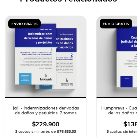
ENVÍO GRATIS
ENVÍO GRATIS
Jalil - Indemnizaciones derivadas
Humphreys - Cuant
de daños y perjuicios. 2 tomos
de los daños 
$229.900
$138
3
cuotas sin interés de
$76.633,33
3
cuotas sin int