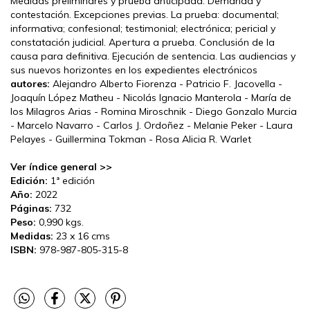
Medidas preliminares y prueba anticipada. Demanda y
contestación. Excepciones previas. La prueba: documental;
informativa; confesional; testimonial; electrónica; pericial y
constatación judicial. Apertura a prueba. Conclusión de la
causa para definitiva. Ejecución de sentencia. Las audiencias y
sus nuevos horizontes en los expedientes electrónicos
autores:
Alejandro Alberto Fiorenza - Patricio F. Jacovella -
Joaquín López Matheu - Nicolás Ignacio Manterola - María de
los Milagros Arias - Romina Miroschnik - Diego Gonzalo Murcia
- Marcelo Navarro - Carlos J. Ordoñez - Melanie Peker - Laura
Pelayes - Guillermina Tokman - Rosa Alicia R. Warlet
Ver índice general >>
Edición:
1ª edición
Año:
2022
Páginas:
732
Peso:
0,990 kgs.
Medidas:
23 x 16 cms
ISBN:
978-987-805-315-8