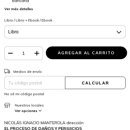
bancaria
Ver más detalles
Libro / Libro + Ebook / Ebook
CAMBIAR CP
Entregas para el CP:
Medios de envío
CALCULAR
No sé mi código postal
Nuestros locales
Ver opciones
NICOLÁS IGNACIO MANTEROLA dirección
EL PROCESO DE DAÑOS Y PERJUICIOS