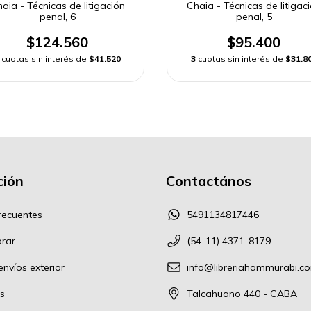
aia - Técnicas de litigación
Chaia - Técnicas de litigac
penal, 6
penal, 5
$124.560
$95.400
cuotas sin interés de
$41.520
3
cuotas sin interés de
$31.8
ión
Contactános
recuentes
5491134817446
rar
(54-11) 4371-8179
nvíos exterior
info@libreriahammurabi.c
s
Talcahuano 440 - CABA