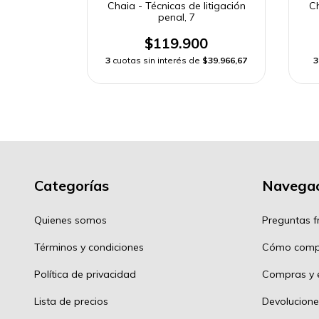
litigación
Chaia - Técnicas de litigación
Ch
penal, 7
0
$119.900
de
$31.800
3
cuotas sin interés de
$39.966,67
3
Categorías
Navegac
Quienes somos
Preguntas f
Términos y condiciones
Cómo comp
Política de privacidad
Compras y e
Lista de precios
Devolucione