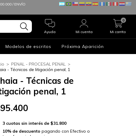
0.000 / ENVÍO
0
Ayuda
Mi cuenta
Mi carrito
Modelos de escritos
Próxima Aparición
cio
>
PENAL - PROCESAL PENAL
>
aia - Técnicas de litigación penal, 1
haia - Técnicas de
itigación penal, 1
$95.400
3
cuotas sin interés de
$31.800
10% de descuento
pagando con Efectivo o