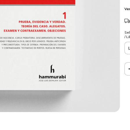
Ver
Sel
/ L