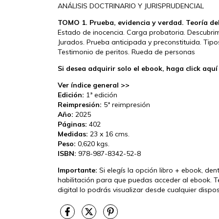
ANÁLISIS DOCTRINARIO Y JURISPRUDENCIAL
TOMO 1. Prueba, evidencia y verdad. Teoría de
Estado de inocencia. Carga probatoria. Descubrimi
Jurados. Prueba anticipada y preconstituida. Ti
Testimonio de peritos. Rueda de personas
Si desea adquirir solo el ebook, haga click aquí
Ver índice general >>
Edición:
1ª edición
Reimpresión:
5ª reimpresión
Año:
2025
Páginas:
402
Medidas:
23 x 16 cms.
Peso:
0,620 kgs.
ISBN:
978-987-8342-52-8
Importante:
Si elegís la opción libro + ebook, den
habilitación para que puedas acceder al ebook. T
digital lo podrás visualizar desde cualquier disp