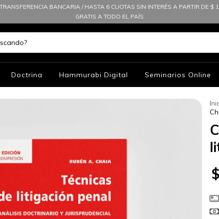
TRANSFERENCIA BANCARIA / HASTA 6 CUOTAS SIN INTERÉS A PARTIR DE $ 10
GRATIS A TODO EL PAÍS
Doctrina
Hammurabi Digital
Seminarios Online
Ini
Ch
C
l