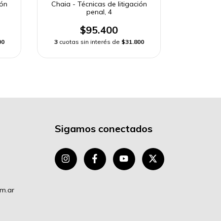
ión
Chaia - Técnicas de litigación
Chaia - T
penal, 4
$95.400
00
3
cuotas sin interés de
$31.800
3
cuotas 
Sigamos conectados
om.ar