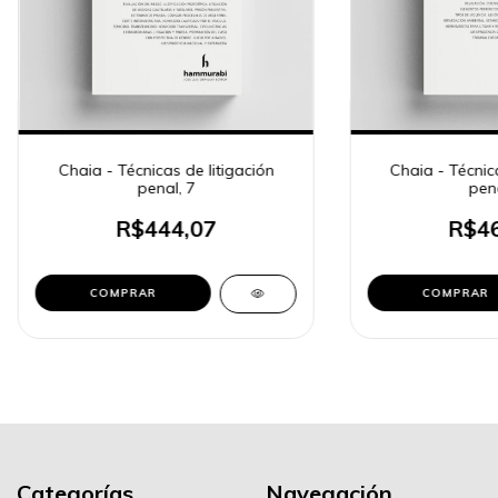
Chaia - Técnicas de litigación
Chaia - Técnica
penal, 7
pena
R$444,07
R$46
COMPRAR
COMPRAR
Categorías
Navegación