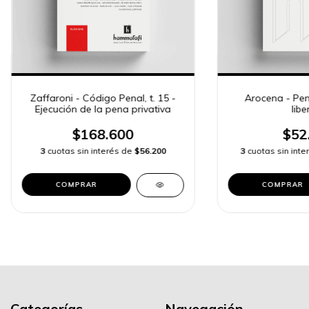
Zaffaroni - Código Penal, t. 15 -
Arocena - Pen
Ejecución de la pena privativa
libe
$168.600
$52
3
cuotas sin interés de
$56.200
3
cuotas sin int
COMPRAR
COMPRAR
Categorías
Navegación