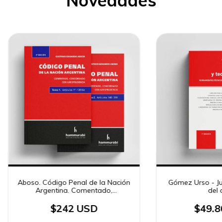
Novedades
Aboso. Código Penal de la Nación
Gómez Urso - Jui
Argentina. Comentado,
del 
concordado con jurisprudencia
$242 USD
$49.8