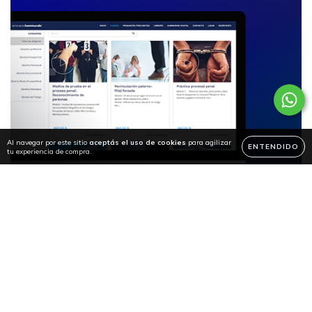
Al navegar por este sitio
aceptás el uso de cookies
para agilizar
ENTENDIDO
tu experiencia de compra.
Seminarios Hammurabi