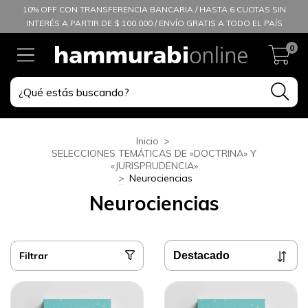
10% OFF CON TRANSFERENCIA BANCARIA / HASTA 6 CUOTAS SIN
INTERÉS A PARTIR DE $ 100.000 / ENVÍO GRATIS A TODO EL PAÍS
0
Inicio
>
SELECCIONES TEMÁTICAS DE «DOCTRINA» Y
«JURISPRUDENCIA»
>
Neurociencias
Neurociencias
Filtrar