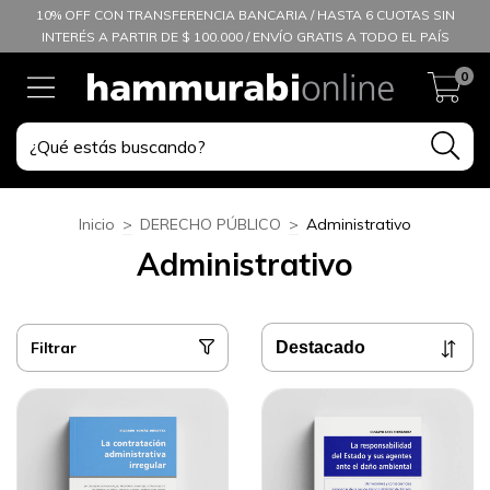
10% OFF CON TRANSFERENCIA BANCARIA / HASTA 6 CUOTAS SIN
INTERÉS A PARTIR DE $ 100.000 / ENVÍO GRATIS A TODO EL PAÍS
0
Inicio
>
DERECHO PÚBLICO
>
Administrativo
Administrativo
Filtrar