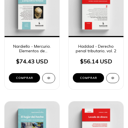
Nardiello - Mercurio.
Haddad - Derecho
Elementos de
penal tributario, vol. 2
psicologia y psiquiatria
forense
$74.43 USD
$56.14 USD
COMPRAR
COMPRAR