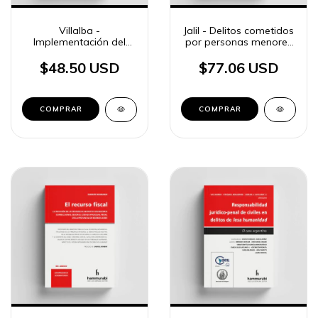
Villalba -
Jalil - Delitos cometidos
Implementación del
por personas menores
Código Procesal
de edad
Federal
$48.50 USD
$77.06 USD
COMPRAR
COMPRAR