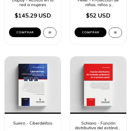
Dupuy - Acosos en la
Feller - Protección de
red a mujeres
niñas, niños y
adolescentes en el
proceso judicial
$145.29 USD
$52 USD
COMPRAR
COMPRAR
Sueiro - Ciberdelitos
Schiavo - Función
distributiva del estándar