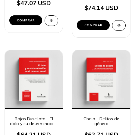
probatorio en el
$47.07 USD
proceso penal
$74.14 USD
COMPRAR
COMPRAR
Rojas Busellato - El
Chaia - Delitos de
dolo y su determinación
género
en el proceso penal
$64.21 USD
$62.71 USD