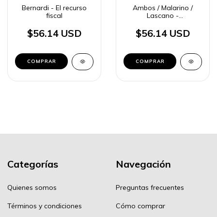
Bernardi - El recurso
Ambos / Malarino /
fiscal
Lascano -
Responsabilidad
jurídico-penal de civiles
$56.14 USD
$56.14 USD
en delitos de lesa
humanidad
COMPRAR
COMPRAR
Categorías
Navegación
Quienes somos
Preguntas frecuentes
Términos y condiciones
Cómo comprar