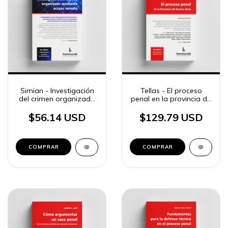
Simian - Investigación
Tellas - El proceso
del crimen organizado
penal en la provincia de
mediante acceso
Buenos Aires
remoto
$56.14 USD
$129.79 USD
COMPRAR
COMPRAR