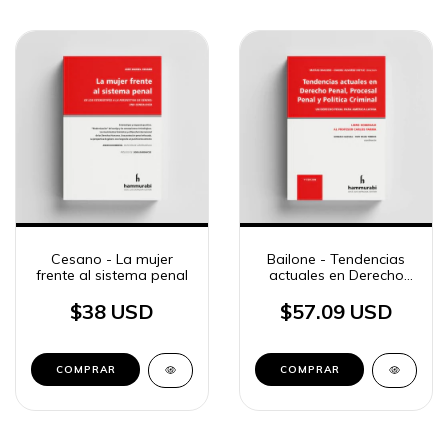
Cesano - La mujer
Bailone - Tendencias
frente al sistema penal
actuales en Derecho
Penal, Procesal Penal y
Política Criminal
$38 USD
$57.09 USD
COMPRAR
COMPRAR