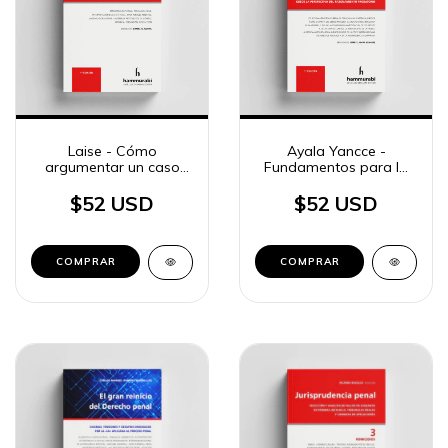
Laise - Cómo
Ayala Yancce -
argumentar un caso
Fundamentos para la
penal
defensa técnica en el
proceso penal
$52 USD
$52 USD
COMPRAR
COMPRAR