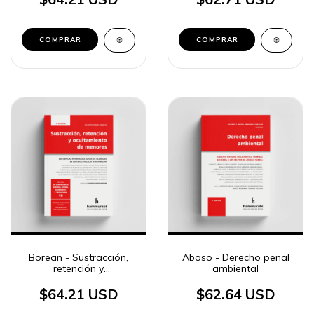
COMPRAR
COMPRAR
Borean - Sustracción,
Aboso - Derecho penal
retención y
ambiental
ocultamiento de
menores
$64.21 USD
$62.64 USD