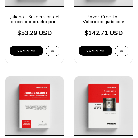
Juliano - Suspensión del
Pazos Crocitto -
proceso a prueba para
Valoración jurídica e
delitos de género
indeterminación en el
derecho penal
$53.29 USD
$142.71 USD
COMPRAR
COMPRAR