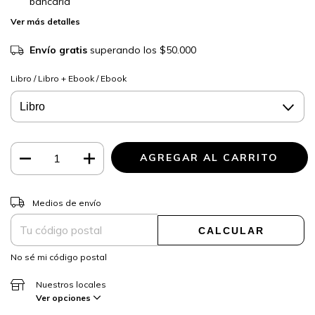
bancaria
Ver más detalles
Envío gratis
superando los
$50.000
Libro / Libro + Ebook / Ebook
CAMBIAR CP
Entregas para el CP:
Medios de envío
CALCULAR
No sé mi código postal
Nuestros locales
Ver opciones