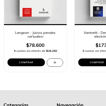
Langevin - Juicios penales
Vaninetti - De
«virtuales»
electrón
$78.600
$173
3
cuotas sin interés de
$26.200
3
cuotas sin int
COMPRAR
COMPRAR
Categorías
Navegación