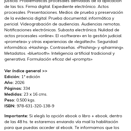
justicia. Problemáticas procesales derivadas de la aplicación
de las tics. Firma digital. Expediente electrónico. Actos
procesales. Presentaciones. Medios de prueba y preservación
de la evidencia digital. Prueba documental, informática y
pericial. Videograbación de audiencias. Audiencias remotas.
Notificaciones electrónicas. Subasta electrónica. Nulidad de
actos procesales «online». El «software» en la gestión judicial.
«prometea» y otras experiencias de «legaltech». Seguridad
informática. «Hashing». Contraseñas. «Phishing» y «pharming».
Metadatos. «bluetooth». Inteligencia artificial tradicional y
generativa. Formulación eficaz del «prompts»
Ver índice general >>
Edición:
1ª edición
Año:
2026
Páginas:
334
Medidas:
23 x 16 cms.
Peso:
0,500 kgs.
ISBN:
978-631-320-138-9
Importante:
Si elegís la opción ebook o libro + ebook, dentro
de las 48 hs. te estaremos enviando vía mail la habilitación
para que puedas acceder al ebook. Te informamos que los