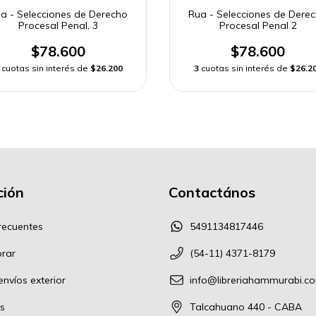
a - Selecciones de Derecho
Rua - Selecciones de Dere
Procesal Penal, 3
Procesal Penal 2
$78.600
$78.600
cuotas sin interés de
$26.200
3
cuotas sin interés de
$26.2
ión
Contactános
recuentes
5491134817446
rar
(54-11) 4371-8179
nvíos exterior
info@libreriahammurabi.c
s
Talcahuano 440 - CABA