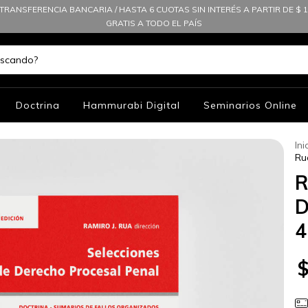
TRANSFERENCIA BANCARIA / HASTA 6 CUOTAS SIN INTERÉS A PARTIR DE $ 10
GRATIS A TODO EL PAÍS
Doctrina
Hammurabi Digital
Seminarios Online
Ini
Ru
R
D
4