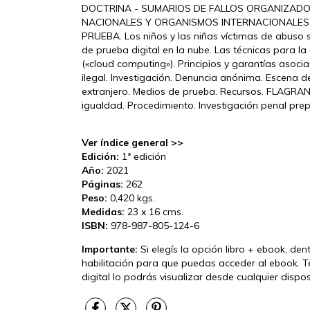
DOCTRINA - SUMARIOS DE FALLOS ORGANIZAD
NACIONALES Y ORGANISMOS INTERNACIONALES
PRUEBA. Los niños y las niñas víctimas de abuso se
de prueba digital en la nube. Las técnicas para l
(«cloud computing»). Principios y garantías asoci
ilegal. Investigación. Denuncia anónima. Escena d
extranjero. Medios de prueba. Recursos. FLAGRANC
igualdad. Procedimiento. Investigación penal pre
Ver índice general >>
Edición:
1ª edición
Año:
2021
Páginas:
262
Peso:
0,420 kgs.
Medidas:
23 x 16 cms.
ISBN:
978-987-805-124-6
Importante:
Si elegís la opción libro + ebook, den
habilitación para que puedas acceder al ebook. T
digital lo podrás visualizar desde cualquier disp