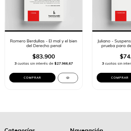
Romero Berdullas - El mal y el bien
Juliano - Suspens
del Derecho penal
prueba para de
$83.900
$74
3
cuotas sin interés de
$27.966,67
3
cuotas sin int
COMPRAR
COMPRAR
Categorías
Navegación