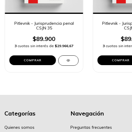
Pitlevnik - Jurisprudencia penal
Pitlevnik - Juri
CSJN 35
CSJ
$89.900
$89
3
cuotas sin interés de
$29.966,67
3
cuotas sin int
COMPRAR
COMPRAR
Categorías
Navegación
Quienes somos
Preguntas frecuentes