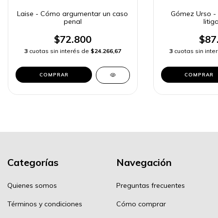
Laise - Cómo argumentar un caso
Gómez Urso - 
penal
litig
$72.800
$87
3
cuotas sin interés de
$24.266,67
3
cuotas sin int
COMPRAR
COMPRAR
Categorías
Navegación
Quienes somos
Preguntas frecuentes
Términos y condiciones
Cómo comprar