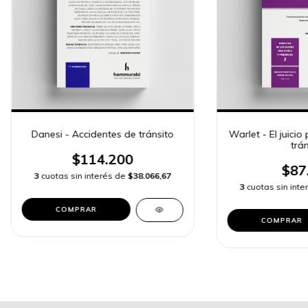
Danesi - Accidentes de tránsito
Warlet - El juicio
trán
$114.200
$87
3
cuotas sin interés de
$38.066,67
3
cuotas sin int
COMPRAR
COMPRAR