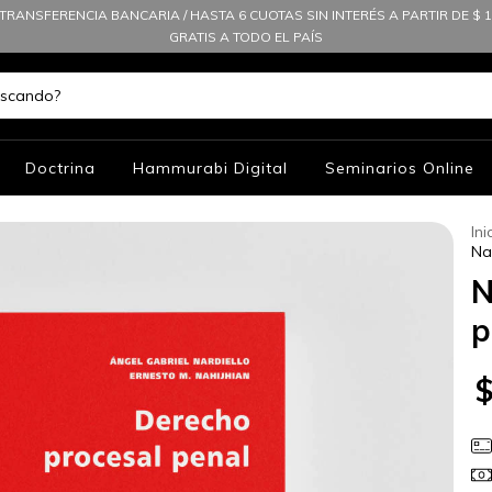
TRANSFERENCIA BANCARIA / HASTA 6 CUOTAS SIN INTERÉS A PARTIR DE $ 10
GRATIS A TODO EL PAÍS
Doctrina
Hammurabi Digital
Seminarios Online
Ini
Na
N
p