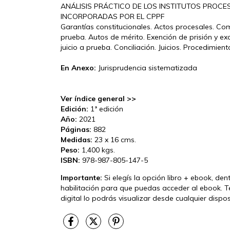
ANÁLISIS PRÁCTICO DE LOS INSTITUTOS PROCE
INCORPORADAS POR EL CPPF
Garantías constitucionales. Actos procesales. Co
prueba. Autos de mérito. Exención de prisión y exc
juicio a prueba. Conciliación. Juicios. Procedimien
En Anexo:
Jurisprudencia sistematizada
Ver índice general >>
Edición:
1ª edición
Año:
2021
Páginas:
882
Medidas:
23 x 16 cms.
Peso:
1,400 kgs.
ISBN:
978-987-805-147-5
Importante:
Si elegís la opción libro + ebook, de
habilitación para que puedas acceder al ebook. T
digital lo podrás visualizar desde cualquier disp