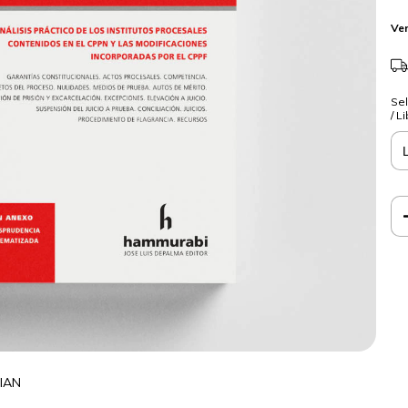
Ver
Sel
/ L
IAN