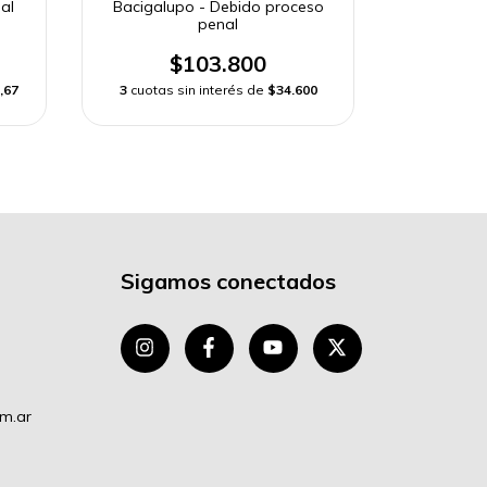
al
Bacigalupo - Debido proceso
penal
$103.800
,67
3
cuotas sin interés de
$34.600
Sigamos conectados
om.ar