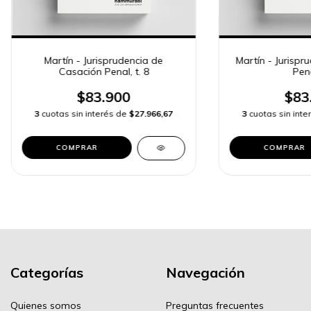
Martín - Jurisprudencia de
Martín - Jurispr
Casación Penal, t. 8
Pena
$83.900
$83
3
cuotas sin interés de
$27.966,67
3
cuotas sin int
COMPRAR
COMPRAR
Categorías
Navegación
Quienes somos
Preguntas frecuentes