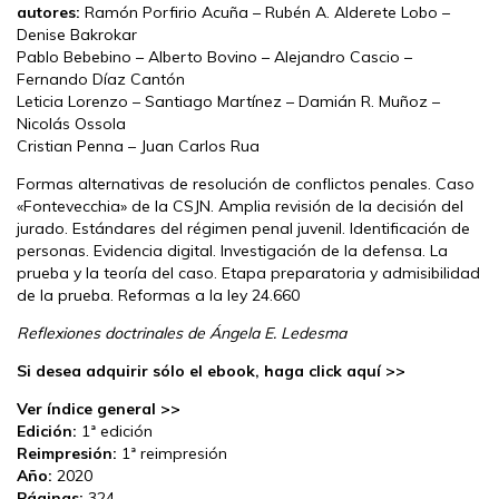
autores:
Ramón Porfirio Acuña – Rubén A. Alderete Lobo –
Denise Bakrokar
Pablo Bebebino – Alberto Bovino – Alejandro Cascio –
Fernando Díaz Cantón
Leticia Lorenzo – Santiago Martínez – Damián R. Muñoz –
Nicolás Ossola
Cristian Penna – Juan Carlos Rua
Formas alternativas de resolución de conflictos penales. Caso
«Fontevecchia» de la CSJN. Amplia revisión de la decisión del
jurado. Estándares del régimen penal juvenil. Identificación de
personas. Evidencia digital. Investigación de la defensa. La
prueba y la teoría del caso. Etapa preparatoria y admisibilidad
de la prueba. Reformas a la ley 24.660
Reflexiones doctrinales de Ángela E. Ledesma
Si desea adquirir sólo el ebook, haga click aquí >>
Ver índice general >>
Edición:
1ª edición
Reimpresión:
1ª reimpresión
Año:
2020
Páginas:
324