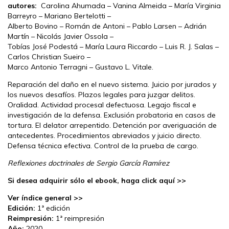
autores:
Carolina Ahumada – Vanina Almeida – María Virginia
Barreyro – Mariano Bertelotti –
Alberto Bovino – Román de Antoni – Pablo Larsen – Adrián
Martín – Nicolás Javier Ossola –
Tobías José Podestá – María Laura Riccardo – Luis R. J. Salas –
Carlos Christian Sueiro –
Marco Antonio Terragni – Gustavo L. Vitale.
Reparación del daño en el nuevo sistema. Juicio por jurados y
los nuevos desafíos. Plazos legales para juzgar delitos.
Oralidad. Actividad procesal defectuosa. Legajo fiscal e
investigación de la defensa. Exclusión probatoria en casos de
tortura. El delator arrepentido. Detención por averiguación de
antecedentes. Procedimientos abreviados y juicio directo.
Defensa técnica efectiva. Control de la prueba de cargo.
Reflexiones doctrinales de Sergio García Ramírez
Si desea adquirir sólo el ebook, haga click aquí >>
Ver índice general >>
Edición:
1ª edición
Reimpresión:
1ª reimpresión
Año:
2020