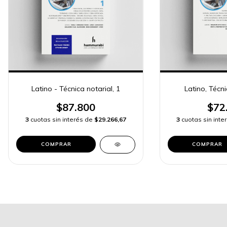
Latino - Técnica notarial, 1
Latino, Técni
$87.800
$72
3
cuotas sin interés de
$29.266,67
3
cuotas sin int
COMPRAR
COMPRAR