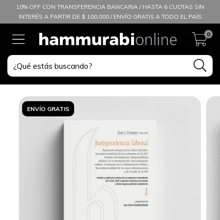
10% OFF CON TRANSFERENCIA BANCARIA / HASTA 6 CUOTAS SIN
INTERÉS A PARTIR DE $ 100.000 / ENVÍO GRATIS A TODO EL PAÍS
0
ENVÍO GRATIS