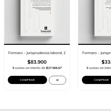
Formaro - Jurisprudencia laboral, 2
Formaro - Jurispr
$83.900
$33
3
cuotas sin interés de
$27.966,67
3
cuotas sin int
COMPRAR
COMPRAR