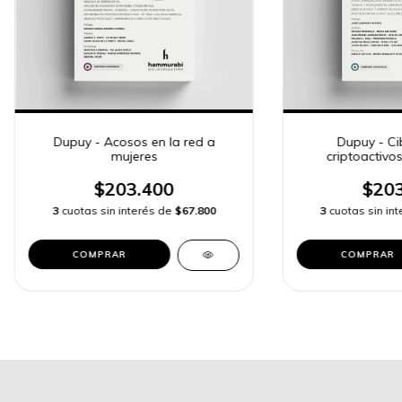
Dupuy - Acosos en la red a
Dupuy - Ci
mujeres
criptoactivos
$203.400
$203
3
cuotas sin interés de
$67.800
3
cuotas sin in
COMPRAR
COMPRAR