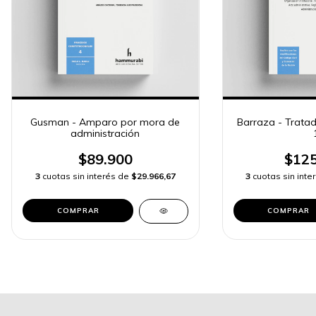
Gusman - Amparo por mora de
Barraza - Tratad
administración
$89.900
$125
3
cuotas sin interés de
$29.966,67
3
cuotas sin int
COMPRAR
COMPRAR