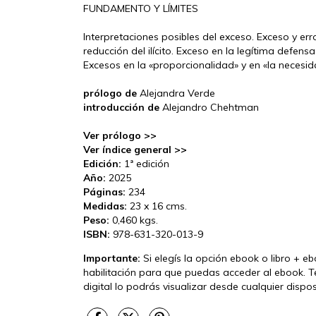
FUNDAMENTO Y LÍMITES
Interpretaciones posibles del exceso. Exceso y er
reducción del ilícito. Exceso en la legítima defe
Excesos en la «proporcionalidad» y en «la necesi
prólogo de
Alejandra Verde
introducción de
Alejandro Chehtman
Ver prólogo >>
Ver índice general >>
Edición:
1ª edición
Año:
2025
Páginas:
234
Medidas:
23 x 16 cms.
Peso:
0,460 kgs.
ISBN:
978-631-320-013-9
Importante:
Si elegís la opción ebook o libro + e
habilitación para que puedas acceder al ebook. T
digital lo podrás visualizar desde cualquier disp