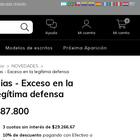
0.000 / ENVÍO
0
Ayuda
Mi cuenta
Mi carrito
Modelos de escritos
Próxima Aparición
cio
>
NOVEDADES
>
as - Exceso en la legítima defensa
ias - Exceso en la
egítima defensa
$87.800
3
cuotas sin interés de
$29.266,67
10% de descuento
pagando con Efectivo o