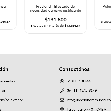
ensa
Freeland - El estado de
Pale
necesidad agresivo justificante
$131.600
.966,67
3
cuota
3
cuotas sin interés de
$43.866,67
ión
Contactános
recuentes
5491134817446
rar
(54-11) 4371-8179
nvíos exterior
info@libreriahammurabi.c
s
Talcahuano 440 - CABA