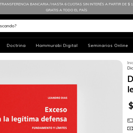
TRANSFERENCIA BANCARIA / HASTA 6 CUOTAS SIN INTERÉS A PARTIR DE $ 10
GRATIS A TODO EL PAÍS
Doctrina
Hammurabi Digital
Seminarios Online
Ini
Di
D
l