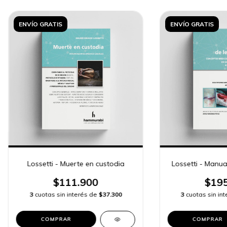
ENVÍO GRATIS
ENVÍO GRATIS
Lossetti - Muerte en custodia
Lossetti - Manua
$111.900
$195
3
cuotas sin interés de
$37.300
3
cuotas sin in
COMPRAR
COMPRAR