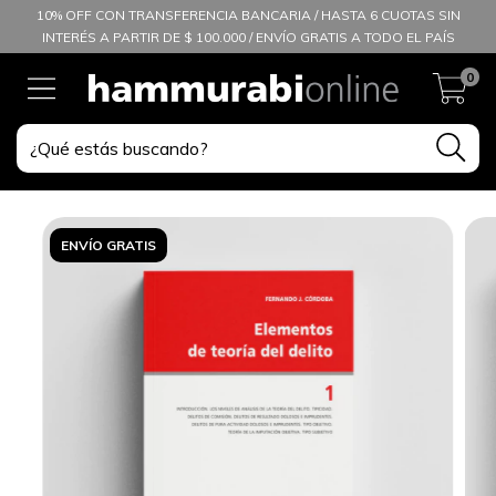
10% OFF CON TRANSFERENCIA BANCARIA / HASTA 6 CUOTAS SIN
INTERÉS A PARTIR DE $ 100.000 / ENVÍO GRATIS A TODO EL PAÍS
0
ENVÍO GRATIS