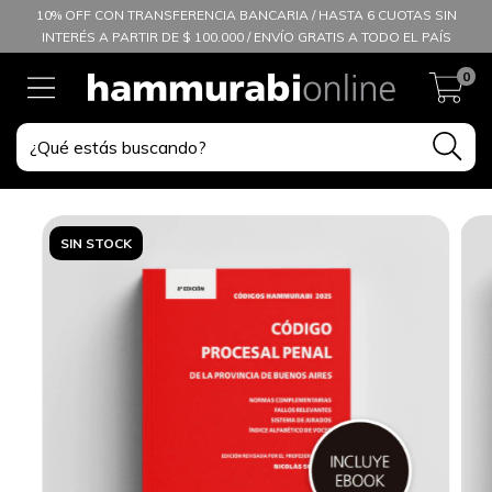
10% OFF CON TRANSFERENCIA BANCARIA / HASTA 6 CUOTAS SIN
INTERÉS A PARTIR DE $ 100.000 / ENVÍO GRATIS A TODO EL PAÍS
0
SIN STOCK