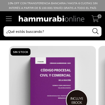
10% OFF CON TRANSFERENCIA BANCARIA / HASTA 6 CUOTAS SIN
INTERÉS A PARTIR DE $ 100.000 / ENVÍO GRATIS A TODO EL PAÍS
0
SIN STOCK