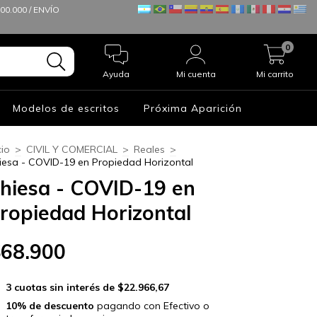
0.000 / ENVÍO
0
Ayuda
Mi cuenta
Mi carrito
Modelos de escritos
Próxima Aparición
cio
>
CIVIL Y COMERCIAL
>
Reales
>
iesa - COVID-19 en Propiedad Horizontal
hiesa - COVID-19 en
ropiedad Horizontal
$68.900
3
cuotas sin interés de
$22.966,67
10% de descuento
pagando con Efectivo o