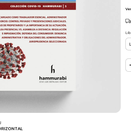
Ver
Lib
U
HORIZONTAL