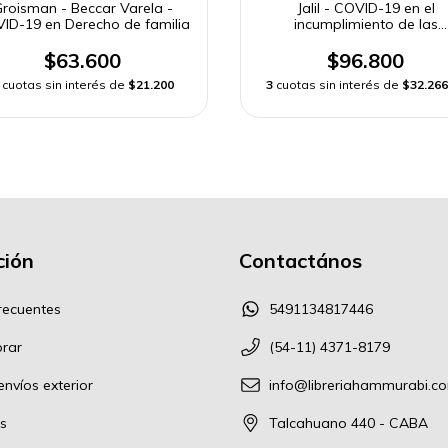
roisman - Beccar Varela -
Jalil - COVID-19 en el
ID-19 en Derecho de familia
incumplimiento de las
obligaciones
$63.600
$96.800
cuotas sin interés de
$21.200
3
cuotas sin interés de
$32.266
ión
Contactános
recuentes
5491134817446
rar
(54-11) 4371-8179
nvíos exterior
info@libreriahammurabi.c
s
Talcahuano 440 - CABA