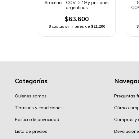
 liberación
Arocena - COVID-19 y prisiones
G
argentinas
COV
0
$63.600
e
$28.866,67
3
cuotas sin interés de
$21.200
3
Categorías
Navegac
Quienes somos
Preguntas f
Términos y condiciones
Cómo comp
Política de privacidad
Compras y e
Lista de precios
Devolucione