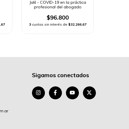
Jalil - COVID-19 en la práctica
Lezcano
profesional del abogado
Si
$96.800
,67
3
cuotas sin interés de
$32.266,67
3
cuotas si
Sigamos conectados
om.ar