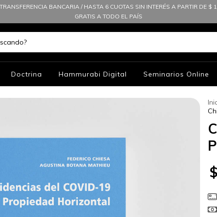
TRANSFERENCIA BANCARIA / HASTA 6 CUOTAS SIN INTERÉS A PARTIR DE $ 10
GRATIS A TODO EL PAÍS
Doctrina
Hammurabi Digital
Seminarios Online
Ini
Ch
C
P