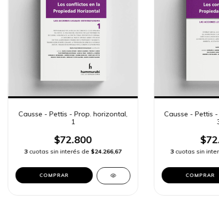
Causse - Pettis - Prop. horizontal,
Causse - Pettis -
1
$72.800
$72
3
cuotas sin interés de
$24.266,67
3
cuotas sin int
COMPRAR
COMPRAR