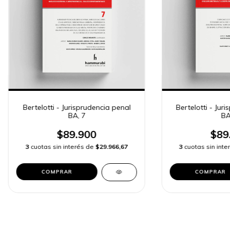
Bertelotti - Jurisprudencia penal
Bertelotti - Jur
BA, 7
BA
$89.900
$89
3
cuotas sin interés de
$29.966,67
3
cuotas sin int
COMPRAR
COMPRAR