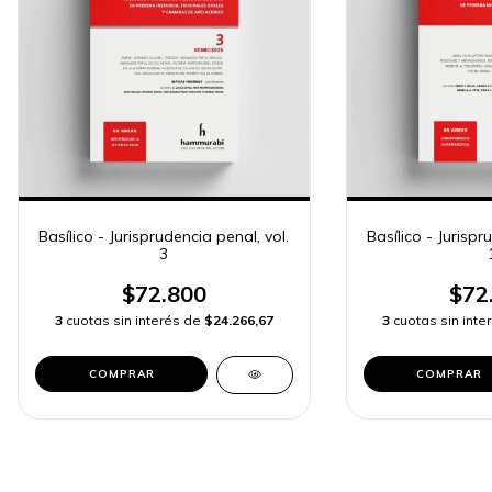
Basílico - Jurisprudencia penal, vol.
Basílico - Jurispr
3
$72.800
$72
3
cuotas sin interés de
$24.266,67
3
cuotas sin int
COMPRAR
COMPRAR